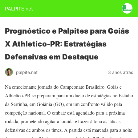
PALPITE.net
Prognóstico e Palpites para Goiás
X Athletico-PR: Estratégias
Defensivas em Destaque
palpite.net
3 anos atrás
Na emocionante jornada do Campeonato Brasileiro, Goiás e
Athletico-PR se preparam para um duelo de estratégias no Estádio
da Serrinha, em Goiânia (GO), em um confronto válido pela
competição nacional. O embate está agendado para a próxima
rodada, prometendo agitar a torcida e trazer à tona as táticas
defensivas de ambos os times. A partida está marcada para a noite