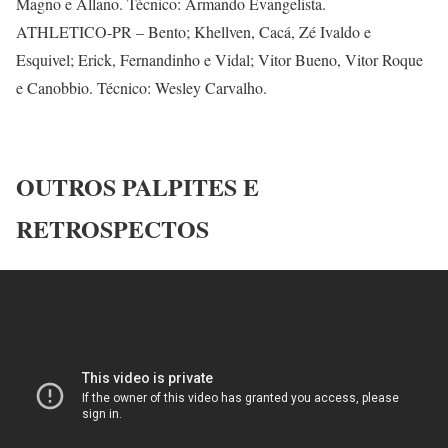
Magno e Allano. Técnico: Armando Evangelista.
ATHLETICO-PR – Bento; Khellven, Cacá, Zé Ivaldo e
Esquivel; Erick, Fernandinho e Vidal; Vitor Bueno, Vitor Roque
e Canobbio. Técnico: Wesley Carvalho.
OUTROS PALPITES E
RETROSPECTOS