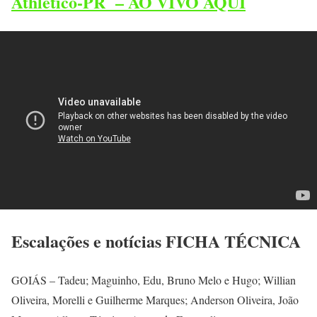
Athletico-PR – AO VIVO AQUI
Escalações e notícias FICHA TÉCNICA
GOIÁS – Tadeu; Maguinho, Edu, Bruno Melo e Hugo; Willian
Oliveira, Morelli e Guilherme Marques; Anderson Oliveira, João