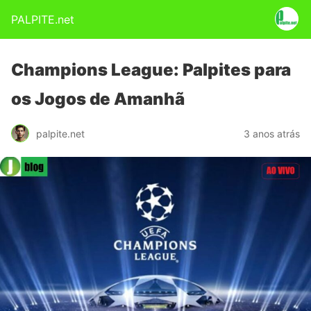
PALPITE.net
Champions League: Palpites para
os Jogos de Amanhã
palpite.net
3 anos atrás