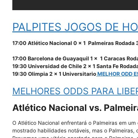
PALPITES JOGOS DE H
17:00 Atlético Nacional 0 x 1 Palmeiras Rodada 
17:00 Barcelona de Guayaquil 1 x 1 Caracas Rod
19:30 Universidad de Chile 2 x 1 Santa Fe Rodad
19:30 Olimpia 2 x 1 Universitario
MELHOR ODD E
MELHORES ODDS PARA LIBE
Atlético Nacional vs. Palmeir
O Atlético Nacional enfrentará o Palmeiras em u
mostrado habilidades notáveis, mas o Palmeiras,