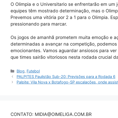
O Olimpia e o Universitario se enfrentarão em um
equipes têm mostrado determinação, mas o Olimpi
Prevemos uma vitória por 2 a 1 para o Olimpia. E
pressionando para marcar.
Os jogos de amanhã prometem muita emoção e açã
determinadas a avançar na competição, podemos 
emocionantes. Vamos aguardar ansiosos para ver
que times sairão vitoriosos nesta rodada crucial d
Categorias
Blog
,
Futebol
PALPITES Paulistão Sub-20: Previsões para a Rodada 6
Palpite: Vila Nova x Botafogo-SP escalações, onde assisti
CONTATO: MIDIA@OIMELIGA.COM.BR