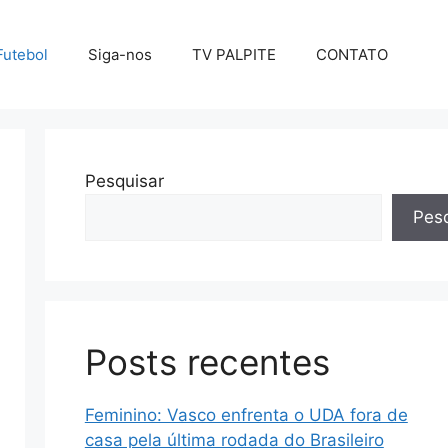
Futebol
Siga-nos
TV PALPITE
CONTATO
Pesquisar
Pesq
Posts recentes
Feminino: Vasco enfrenta o UDA fora de
casa pela última rodada do Brasileiro