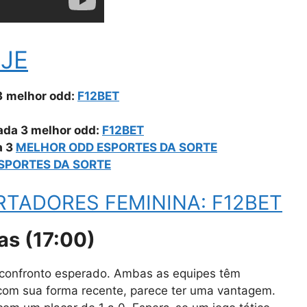
OJE
3
melhor odd:
F12BET
ada 3 melhor odd:
F12BET
a 3
MELHOR ODD ESPORTES DA SORTE
SPORTES DA SORTE
RTADORES FEMININA: F12BET
as (17:00)
m confronto esperado. Ambas as equipes têm
 com sua forma recente, parece ter uma vantagem.