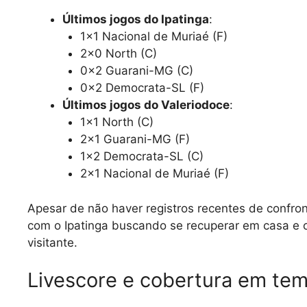
Últimos jogos do Ipatinga
:
1×1 Nacional de Muriaé (F)
2×0 North (C)
0x2 Guarani-MG (C)
0x2 Democrata-SL (F)
Últimos jogos do Valeriodoce
:
1×1 North (C)
2×1 Guarani-MG (F)
1×2 Democrata-SL (C)
2×1 Nacional de Muriaé (F)
Apesar de não haver registros recentes de confron
com o Ipatinga buscando se recuperar em casa e 
visitante.
Livescore e cobertura em tem