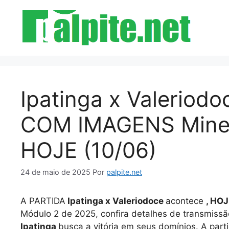
Pular
para
o
conteúdo
Ipatinga x Valeriodoc
COM IMAGENS Mineir
HOJE (10/06)
24 de maio de 2025
Por
palpite.net
A PARTIDA
Ipatinga x Valeriodoce
acontece
, HOJ
Módulo 2 de 2025, confira detalhes de transmissã
Ipatinga
busca a vitória em seus domínios. A par