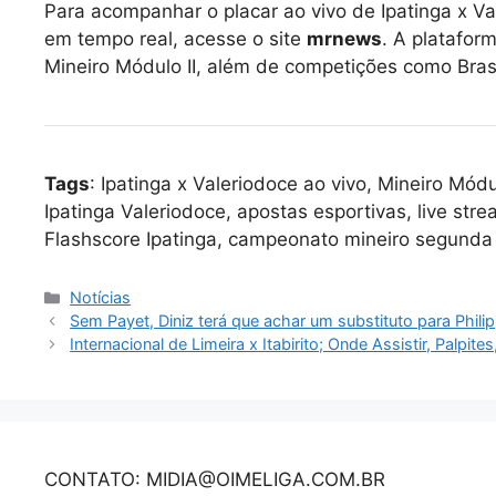
Para acompanhar o placar ao vivo de Ipatinga x Val
em tempo real, acesse o site
mrnews
. A platafor
Mineiro Módulo II, além de competições como Bras
Tags
: Ipatinga x Valeriodoce ao vivo, Mineiro Módu
Ipatinga Valeriodoce, apostas esportivas, live stre
Flashscore Ipatinga, campeonato mineiro segunda 
Categorias
Notícias
Sem Payet, Diniz terá que achar um substituto para Phil
Internacional de Limeira x Itabirito; Onde Assistir, Palpi
CONTATO: MIDIA@OIMELIGA.COM.BR