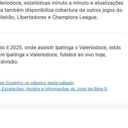
eriodoce, estatísticas minuto a minuto e atualizações
ma também disponibiliza cobertura de outros jogos do
ileirão, Libertadores e Champions League.
lo II 2025, onde assistir Ipatinga x Valeriodoce, odds
am Ipatinga x Valeriodoce, futebol ao vivo hoje,
divisão.
ippe Coutinho no clássico deste sábado
tes, Escalações, Horário e Informações do Jogo da Série D