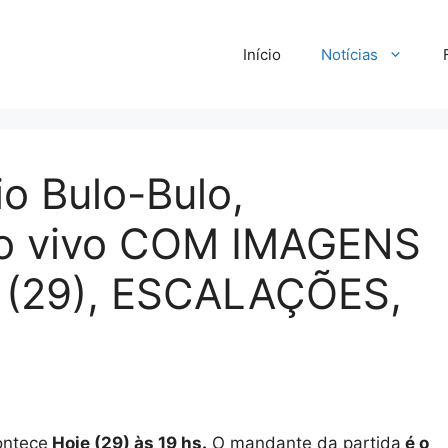
Início
Notícias
o Bulo-Bulo,
 ao vivo COM IMAGENS
e (29), ESCALAÇÕES,
ontece
Hoje (29)
às 19
hs.
O mandante da partida
é o