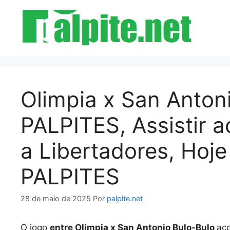
Pular
para
o
conteúdo
Olimpia x San Antoni
PALPITES, Assistir
a Libertadores, Hoj
PALPITES
28 de maio de 2025
Por
palpite.net
O jogo
entre Olimpia x San Antonio Bulo-Bulo
ac