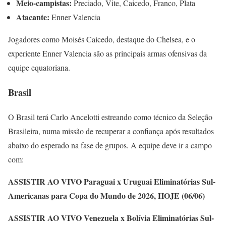
Meio-campistas:
Preciado, Vite, Caicedo, Franco, Plata
Atacante:
Enner Valencia
Jogadores como Moisés Caicedo, destaque do Chelsea, e o
experiente Enner Valencia são as principais armas ofensivas da
equipe equatoriana.
Brasil
O Brasil terá Carlo Ancelotti estreando como técnico da Seleção
Brasileira, numa missão de recuperar a confiança após resultados
abaixo do esperado na fase de grupos. A equipe deve ir a campo
com:
ASSISTIR AO VIVO Paraguai x Uruguai Eliminatórias Sul-
Americanas para Copa do Mundo de 2026, HOJE (06/06)
ASSISTIR AO VIVO Venezuela x Bolívia Eliminatórias Sul-