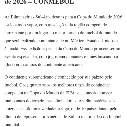
de 2026 – CONMEBOL
As Eliminatórias Sul-Americanas para a Copa do Mundo de 2026
estão a todo vapor, com as seleções da região competindo
ferozmente por um lugar no maior torneio de futebol do mundo,
que será realizado conjuntamente no México, Estados Unidos e
Canadá. Essa edição especial da Copa do Mundo promete ser um
evento espetacular, com jogos emocionantes e times buscando a
glória nos campos do continente americano.
O continente sul-americano é conhecido por sua paixão pelo
futebol. Cada quatro anos, os melhores times do continente
competem na Copa do Mundo da FIFA, e a emoção começa
muito antes do torneio, nas eliminatórias. As eliminatórias sul-
americanas são uma verdadeira saga, onde 10 países lutam pelo
direito de representar a América do Sul no maior palco do futebol
mundial.