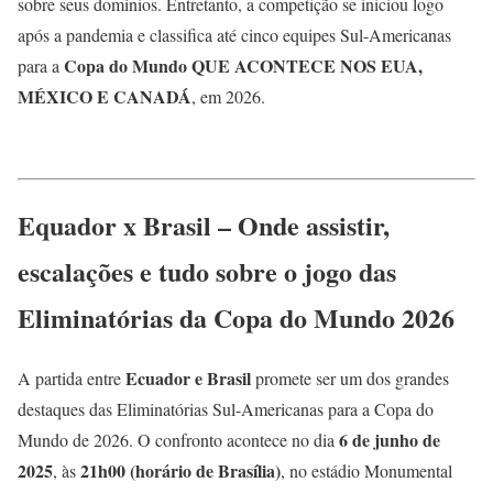
sobre seus domínios. Entretanto, a competição se iniciou logo
após a pandemia e classifica até cinco equipes Sul-Americanas
Copa do Mundo QUE ACONTECE NOS EUA,
para a
MÉXICO E CANADÁ
, em 2026.
Equador x Brasil – Onde assistir,
escalações e tudo sobre o jogo das
Eliminatórias da Copa do Mundo 2026
Ecuador e Brasil
A partida entre
promete ser um dos grandes
destaques das Eliminatórias Sul-Americanas para a Copa do
6 de junho de
Mundo de 2026. O confronto acontece no dia
2025
21h00 (horário de Brasília)
, às
, no estádio Monumental