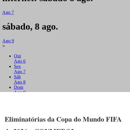
Eliminatórias da Copa do Mundo FIFA