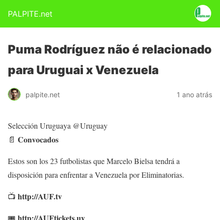
PALPITE.net
Puma Rodríguez não é relacionado
para Uruguai x Venezuela
palpite.net
1 ano atrás
Selección Uruguaya @Uruguay
📄 𝐂𝐨𝐧𝐯𝐨𝐜𝐚𝐝𝐨𝐬
Estos son los 23 futbolistas que Marcelo Bielsa tendrá a
disposición para enfrentar a Venezuela por Eliminatorias.
http://AUF.tv
📺
http://AUFtickets.uy
🎟️