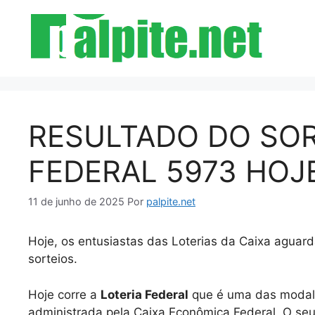
Pular
para
o
conteúdo
RESULTADO DO SOR
FEDERAL 5973 HOJE
11 de junho de 2025
Por
palpite.net
Hoje, os entusiastas das Loterias da Caixa aguar
sorteios.
Hoje corre a
Loteria Federal
que é uma das modalid
administrada pela Caixa Econômica Federal. O seu