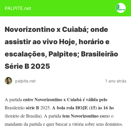
PALPITE.net
Novorizontino x Cuiabá; onde
assistir ao vivo Hoje, horário e
escalações, Palpites; Brasileirão
Série B 2025
palpite.net
1 ano atrás
entre Novorizontino x Cuiabá
é válida pelo
A partida
série B
A bola rola HOJE (15
) às 16
hs
Brasileirão
2025.
tem Novorizontino co
(horário de Brasília). A partida
mo o
mandante da partida e quer buscar a vitória sobre seus domínios.