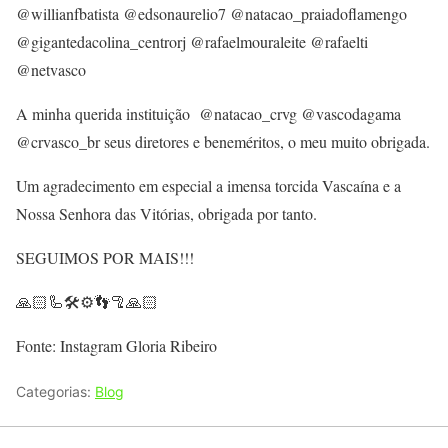
@willianfbatista @edsonaurelio7 @natacao_praiadoflamengo
@gigantedacolina_centrorj @rafaelmouraleite @rafaelti
@netvasco
A minha querida instituição @natacao_crvg @vascodagama
@crvasco_br seus diretores e beneméritos, o meu muito obrigada.
Um agradecimento em especial a imensa torcida Vascaína e a
Nossa Senhora das Vitórias, obrigada por tanto.
SEGUIMOS POR MAIS!!!
🙏🏻🦾🛠⚙️👣🦿🙏🏻
Fonte: Instagram Gloria Ribeiro
Categorias:
Blog