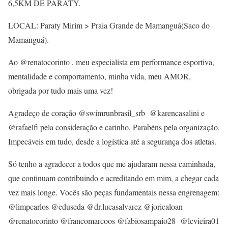
6,5KM DE PARATY.
LOCAL: Paraty Mirim > Praia Grande de Mamanguá(Saco do
Mamanguá).
Ao @renatocorinto , meu especialista em performance esportiva,
mentalidade e comportamento, minha vida, meu AMOR,
obrigada por tudo mais uma vez!
Agradeço de coração @swimrunbrasil_srb @karencasalini e
@rafaelfi pela consideração e carinho. Parabéns pela organização.
Impecáveis em tudo, desde a logística até a segurança dos atletas.
Só tenho a agradecer a todos que me ajudaram nessa caminhada,
que continuam contribuindo e acreditando em mim, a chegar cada
vez mais longe. Vocês são peças fundamentais nessa engrenagem:
@limpcarlos @eduseda @dr.lucasalvarez @joricaloan
@renatocorinto @francomarcoos @fabiosampaio28 @lcvieira01