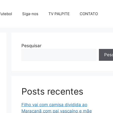
Futebol
Siga-nos
TV PALPITE
CONTATO
Pesquisar
Pesq
Posts recentes
Filho vai com camisa dividida ao
Maracanã com pai vascaíno e mãe