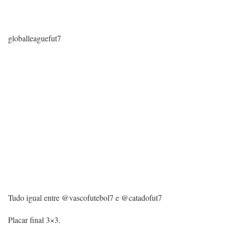
globalleaguefut7
Tudo igual entre @vascofutebol7 e @catadofut7
Placar final 3×3.