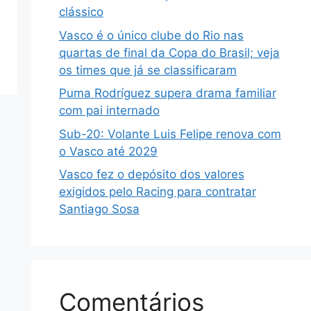
clássico
Vasco é o único clube do Rio nas
quartas de final da Copa do Brasil; veja
os times que já se classificaram
Puma Rodríguez supera drama familiar
com pai internado
Sub-20: Volante Luis Felipe renova com
o Vasco até 2029
Vasco fez o depósito dos valores
exigidos pelo Racing para contratar
Santiago Sosa
Comentários