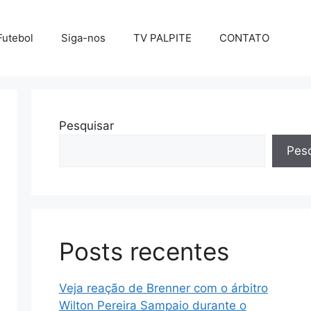
Futebol
Siga-nos
TV PALPITE
CONTATO
Pesquisar
Pesq
Posts recentes
Veja reação de Brenner com o árbitro
Wilton Pereira Sampaio durante o