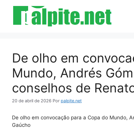
Pular
para
o
conteúdo
De olho em convoca
Mundo, Andrés Góm
conselhos de Renat
20 de abril de 2026
Por
palpite.net
De olho em convocação para a Copa do Mundo, A
Gaúcho