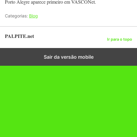
Porto Alegre aparece primeiro em VASCONet.
Categorias:
Blog
PALPITE.net
Ir para o topo
Sair da versão mobile