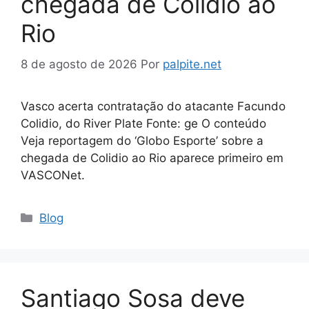
chegada de Colidio ao
Rio
8 de agosto de 2026
Por
palpite.net
Vasco acerta contratação do atacante Facundo
Colidio, do River Plate Fonte: ge O conteúdo
Veja reportagem do ‘Globo Esporte’ sobre a
chegada de Colidio ao Rio aparece primeiro em
VASCONet.
Categorias
Blog
Santiago Sosa deve