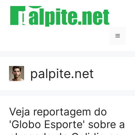
Pular
para
o
conteúdo
Menu
palpite.net
Veja reportagem do
'Globo Esporte' sobre a