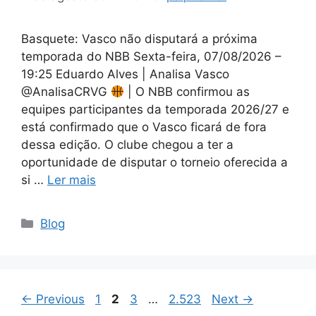
Basquete: Vasco não disputará a próxima
temporada do NBB Sexta-feira, 07/08/2026 –
19:25 Eduardo Alves | Analisa Vasco
@AnalisaCRVG
| O NBB confirmou as
equipes participantes da temporada 2026/27 e
está confirmado que o Vasco ficará de fora
dessa edição. O clube chegou a ter a
oportunidade de disputar o torneio oferecida a
si …
Ler mais
Categorias
Blog
Page
Page
Page
Page
←
Previous
1
2
3
…
2.523
Next
→