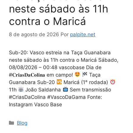
neste sábado às 11h
contra o Maricá
8 de agosto de 2026
Por
palpite.net
Sub-20: Vasco estreia na Taça Guanabara
neste sábado às 11h contra o Maricá Sábado,
08/08/2026 – 00:48 vascobase Dia de
#𝐂𝐫𝐢𝐚𝐬𝐃𝐚𝐂𝐨𝐥𝐢𝐧𝐚 em campo!
Taça
Guanabara Sub-20
Maricá (1° rodada)
11h
João Saldanha
Sem transmissão
#CriasDaColina #VascoDaGama Fonte:
Instagram Vasco Base
Categorias
Blog