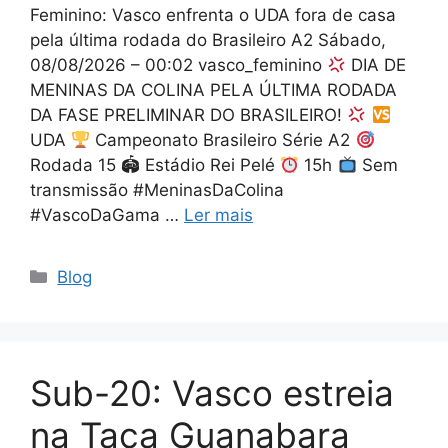
Feminino: Vasco enfrenta o UDA fora de casa
pela última rodada do Brasileiro A2 Sábado,
08/08/2026 – 00:02 vasco_feminino
DIA DE
MENINAS DA COLINA PELA ÚLTIMA RODADA
DA FASE PRELIMINAR DO BRASILEIRO!
UDA
Campeonato Brasileiro Série A2
Rodada 15 🏟 Estádio Rei Pelé
15h
Sem
transmissão #MeninasDaColina
#VascoDaGama …
Ler mais
Categorias
Blog
Sub-20: Vasco estreia
na Taça Guanabara